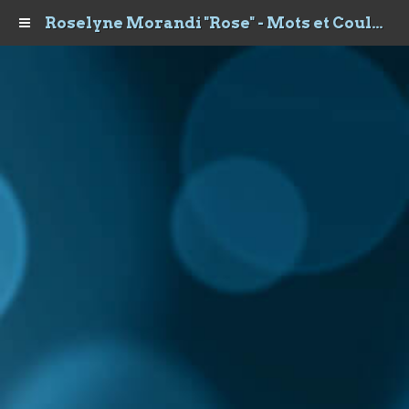
Roselyne Morandi "Rose" - Mots et Couleurs