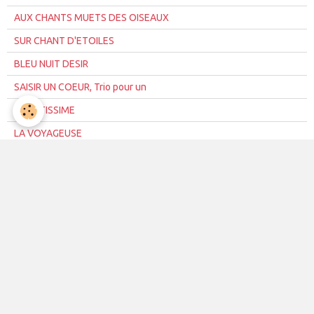
AUX CHANTS MUETS DES OISEAUX
SUR CHANT D'ETOILES
BLEU NUIT DESIR
SAISIR UN COEUR, Trio pour un
DUETTISSIME
LA VOYAGEUSE
INTERVIEWS/LA VOYAGEUSE
PARTITA
Les pages de TERRE OUVERTE
à fleur de ciel, à la suite...
A GENTLE BREEZE, poems
MOTS COEUR à COEUR
PRIMROSES