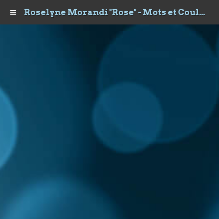
Roselyne Morandi "Rose" - Mots et Couleurs