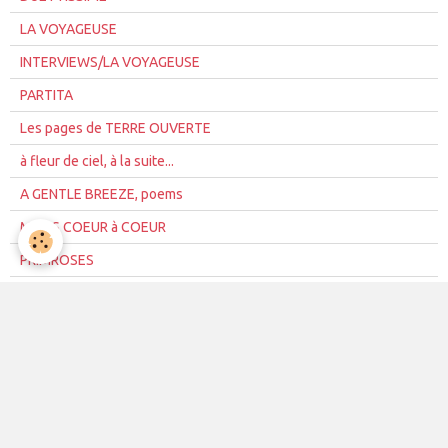
LA VOYAGEUSE
INTERVIEWS/LA VOYAGEUSE
PARTITA
Les pages de TERRE OUVERTE
à fleur de ciel, à la suite...
A GENTLE BREEZE, poems
MOTS COEUR à COEUR
PRIMROSES
ATELIERS LOUISE-BATTISTE
DIMANCHES EN POESIE A SOREZE 2
Salon "Rue de la Poésie" à SOR
LE CERCLE DES POETES .
Emilio Morandi - artestudio