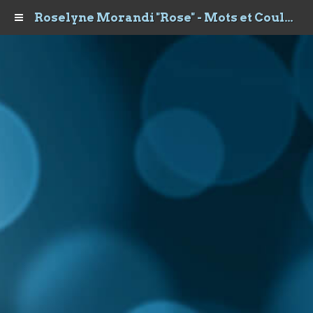
Roselyne Morandi "Rose" - Mots et Couleurs