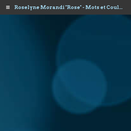
Roselyne Morandi "Rose" - Mots et Couleurs