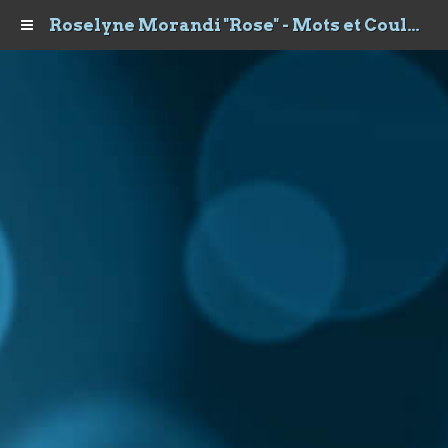
Roselyne Morandi "Rose" - Mots et Couleurs