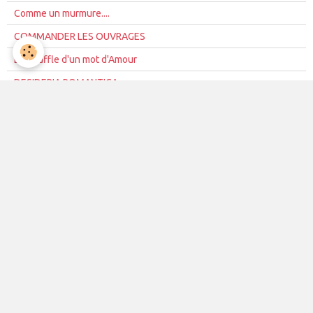
Comme un murmure....
COMMANDER LES OUVRAGES
Le Souffle d'un mot d'Amour
DESIDERIA ROMANTICA
AUX PAGES NUES SUR L'ECRITOIRE
AUX CHANTS MUETS DES OISEAUX
SUR CHANT D'ETOILES
BLEU NUIT DESIR
SAISIR UN COEUR, Trio pour un
DUETTISSIME
LA VOYAGEUSE
INTERVIEWS/LA VOYAGEUSE
PARTITA
Les pages de TERRE OUVERTE