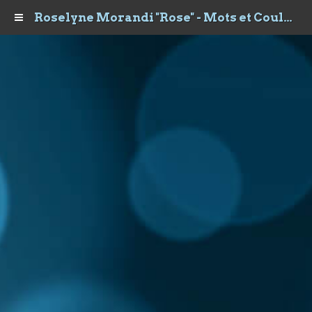
Roselyne Morandi "Rose" - Mots et Couleurs