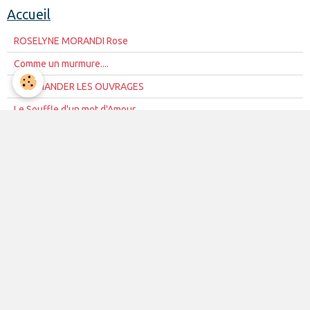
Accueil
ROSELYNE MORANDI Rose
Comme un murmure....
COMMANDER LES OUVRAGES
Le Souffle d'un mot d'Amour
DESIDERIA ROMANTICA
AUX PAGES NUES SUR L'ECRITOIRE
AUX CHANTS MUETS DES OISEAUX
SUR CHANT D'ETOILES
BLEU NUIT DESIR
SAISIR UN COEUR, Trio pour un
DUETTISSIME
LA VOYAGEUSE